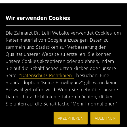
Wir verwenden Cookies
Ein motiviertes Praxisteam erwartet Sie.
Die Zahnarzt Dr. Leitl Website verwendet Cookies, um
Kartenmaterial von Google anzuzeigen, Daten zu
sammeln und Statistiken zur Verbesserung der
Qualität unserer Website zu erstellen. Sie können
unsere Cookies akzeptieren oder ablehnen, indem
Sie auf die Schaltflächen unten klicken oder unsere
Seite
"Datenschutz-Richtlinien"
besuchen. Eine
Standardoption "Keine Einwilligung" gilt, wenn keine
Auswahl getroffen wird. Wenn Sie mehr über unsere
Datenschutz-Richtlinien erfahren möchten, klicken
Zahnarztpraxis
Sie unten auf die Schaltfläche "Mehr Informationen".
Dr. Karl-Heinz Leitl,
81369 München-Sendling
AKZEPTIEREN
ABLEHNEN
Wir aktzeptieren