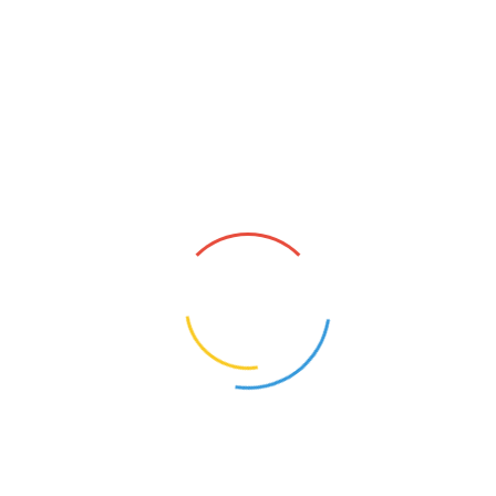
Was gibt es schöneres als ein strahlend weißes
Lächeln?
Eine Methode für blendend weiße Zahnreihen ist
das so genannte Bleaching bzw. die
Zahnaufhellung. Der Zahnarzt verwendet ein
chemisches Präparat, um die Zahnsubstanz
aufzuhellen. Zahlreiche wissenschaftliche
Untersuchungen haben gezeigt, dass dieses
Verfahren keinen schädigenden Einfluss auf die
Zähne hat.
Allerdings: Entscheidend dabei sind die
zahnärztliche Untersuchung der Zähne vor dem
Bleaching und eine Grundreinigung aller Zähne
mittels Professioneller Zahnreinigung (PZR).
Undichte Zahnfüllungen oder sogar Karies-Defekte