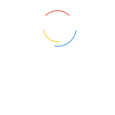
Artikel, die Sie auch interessieren
könnten
Zahnprophylaxe
Zahn-
Zahn-Bleaching
Implantate
Unser Behandlungsspektrum
Unser Behandlungsspektrum umfasst die
gesamte Bandbreite der Zahnmedizin,
insbesonders Professionelles Bleaching,