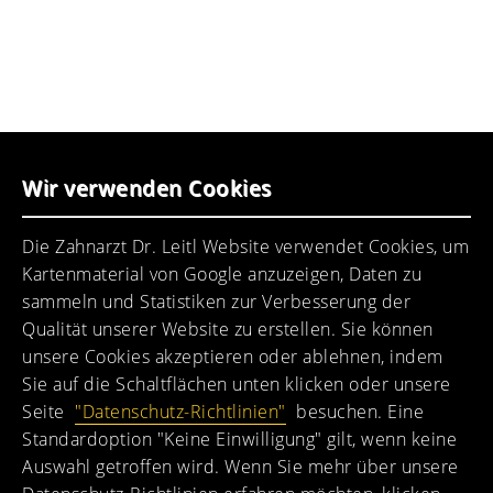
(089) 7434660
praxis@dr-leitl.de
UNSER PRAXISTEAM
Wir verwenden Cookies
Ein motiviertes Praxisteam erwartet Sie.
Die Zahnarzt Dr. Leitl Website verwendet Cookies, um
Kartenmaterial von Google anzuzeigen, Daten zu
sammeln und Statistiken zur Verbesserung der
Qualität unserer Website zu erstellen. Sie können
unsere Cookies akzeptieren oder ablehnen, indem
Sie auf die Schaltflächen unten klicken oder unsere
Seite
"Datenschutz-Richtlinien"
besuchen. Eine
Standardoption "Keine Einwilligung" gilt, wenn keine
Auswahl getroffen wird. Wenn Sie mehr über unsere