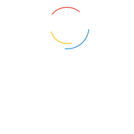
Was Sie über unser Praxiskonzept wissen sollten
Unser Behandlungsspektrum
Unser Behandlungsspektrum umfasst die
gesamte Bandbreite der Zahnmedizin,
insbesonders Professionelles Bleaching,
ästhetische Zahnmedizin, Zahnersatz,
Implantatprothetik und Wurzelbehandlung.