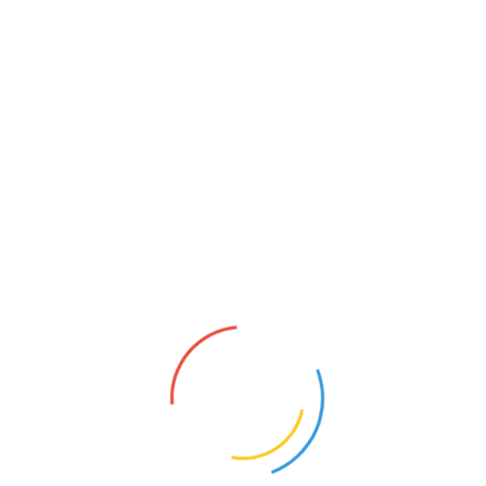
Prothetik
Kinderbehandlung
Ästhetik
Füllungstherapie
Behandlung wählen...
Termine & Events 2026
2026-08-08
| Zahnärztlicher Notdienst heute
2026-08-08
| Zahnarzt Bereitschaftsdienst
2024-06-02
| Ich liebe meinen Zahnarzt Tag
Unser Behandlungsspektrum
Unser Behandlungsspektrum umfasst die