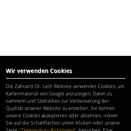
Albert-Roßhaupter-Str. 25
81369 München-Sendling
(089) 7434660
praxis@dr-leitl.de
UNSER PRAXISTEAM
Wir verwenden Cookies
Ein motiviertes Praxisteam erwartet Sie.
Die Zahnarzt Dr. Leitl Website verwendet Cookies, um
Kartenmaterial von Google anzuzeigen, Daten zu
sammeln und Statistiken zur Verbesserung der
Qualität unserer Website zu erstellen. Sie können
unsere Cookies akzeptieren oder ablehnen, indem
Sie auf die Schaltflächen unten klicken oder unsere
Seite
"Datenschutz-Richtlinien"
besuchen. Eine