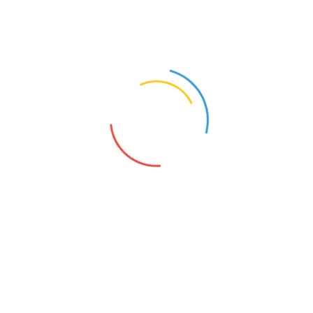
s Dr. med. dent. Karl-Hein
tos
Praxiskonzept
Warum zu uns?
P
um
B
 gesamte Bandbreite der Zahnmedizin,
E
ästhetische Zahnmedizin, Zahnersatz,
P
g.
Ä
Über unsere Zahnarztpraxis