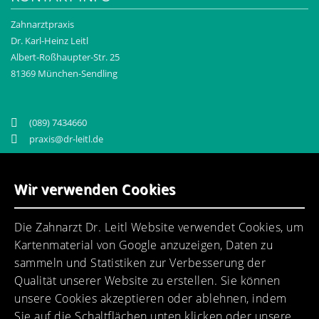
Zahnarztpraxis
Dr. Karl-Heinz Leitl
Albert-Roßhaupter-Str. 25
81369 München-Sendling
(089) 7434660
praxis@dr-leitl.de
UNSER PRAXISTEAM
Wir verwenden Cookies
Die Zahnarzt Dr. Leitl Website verwendet Cookies, um
Kartenmaterial von Google anzuzeigen, Daten zu
Ein motiviertes Praxisteam erwartet Sie.
sammeln und Statistiken zur Verbesserung der
Qualität unserer Website zu erstellen. Sie können
unsere Cookies akzeptieren oder ablehnen, indem
Sie auf die Schaltflächen unten klicken oder unsere