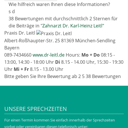
Wie hilfreich waren Ihnen diese Informationen?
s
d
38 Bewertungen mit durchschnittlich 2 Sternen für
die Beiträge in "
Zahnarzt Dr. Karl-Heinz Leitl"
Praxis Dr. Leitl
Albert-Roßhaupter-Str. 25
81369
München-Sendling
Bayern
089-7434660
www.dr-leitl.de
Hours:
Mo + Do
08:15 -
13:00, 14:30 - 18:00 Uhr
Di
8.15 - 14.00 Uhr, 15:30 - 19:30
Uhr
Mi + Fr
8.15 - 13.00 Uhr
Bitte geben Sie Ihre Bewertung ab
2
5
38
Bewertungen
UNSERE SPRECHZEITEN
Für einen Termin kommen Sie einfach innerhalb der Sprechzeiten
vorbei oder vereinbaren diesen telefonisch unter: